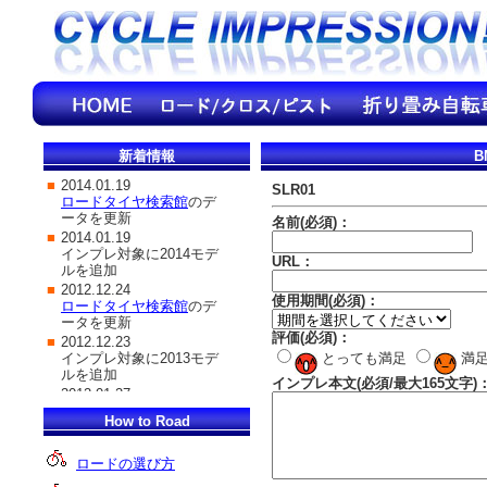
新着情報
B
SLR01
名前(必須)：
URL：
使用期間(必須)：
評価(必須)：
とっても満足
満
インプレ本文(必須/最大165文字)
How to Road
ロードの選び方