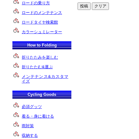
ロードの乗り方
ロードのメンテナンス
ロードタイヤ検索館
カラーシュミレーター
How to Folding
折りたたみを楽しむ
折りたたむ&運ぶ
メンテナンス&カスタマ
イズ
Cycling Goods
必須グッツ
着る・身に着ける
雨対策
収納する