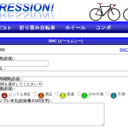
BMC (ビーエムシー)
M02
BM
前(必須)：
RL：
用期間(必須)：
価(必須)：
とっても満足
満足
普通
やや不満
不満
ンプレ本文(必須/最大165文字)：