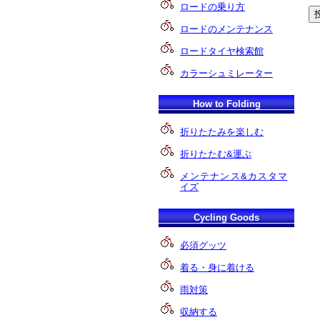
ロードの乗り方
ロードのメンテナンス
ロードタイヤ検索館
カラーシュミレーター
How to Folding
折りたたみを楽しむ
折りたたむ&運ぶ
メンテナンス&カスタマ
イズ
Cycling Goods
必須グッツ
着る・身に着ける
雨対策
収納する