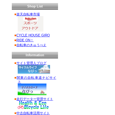
Shop List
■
楽天自転車市場
■
CYCLE HOUSE GIRO
■
RIDE ON！
■
自転車のきゅうべえ
Information
■
サイト管理人ブログ
■
関東の自転車道ナビサイ
ト
■
走行データー管理サイト
■
中古自転車活用サイト