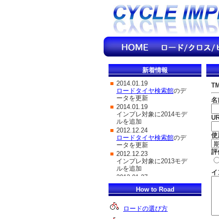
新着情報
T
名
U
使
評
イ
How to Road
ロードの選び方