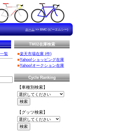
ホーム
>>
BMC (ビーエムシー)
TM02在庫検索
C一覧
■
楽天市場在庫 (件)
■
Yahoo!ショッピング在庫
■
Yahoo!オークション在庫
Cycle Ranking